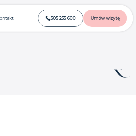
ontakt
505 255 600
Umów wizytę