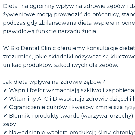
Dieta ma ogromny wpływ na zdrowie zębów i dz
żywieniowe mogą prowadzić do próchnicy, stanó
podczas gdy zbilansowana dieta wspiera mocne s
prawidłową funkcję narządu żucia.
W Bio Dental Clinic oferujemy konsultacje diet
zrozumieć, jakie składniki odżywcze są kluczowe
unikać produktów szkodliwych dla zębów.
Jak dieta wpływa na zdrowie zębów?
✔ Wapń i fosfor wzmacniają szkliwo i zapobiegaj
✔ Witaminy A, C i D wspierają zdrowie dziąseł i 
✔ Ograniczenie cukrów i kwasów zmniejsza ryz
✔ Błonnik i produkty twarde (warzywa, orzechy) s
zęby
✔ Nawodnienie wspiera produkcję śliny, chronią