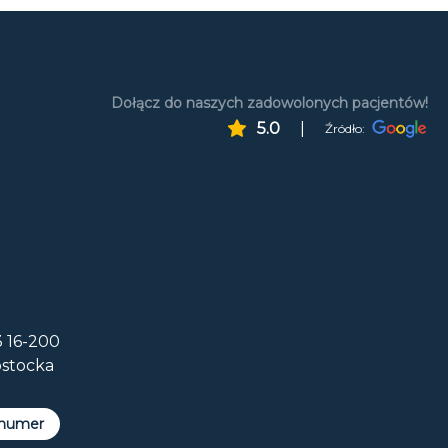
Dołącz do naszych zadowolonych pacjentów!
5.0
|
Źródło:
 16-200
ostocka
 numer