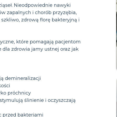
iąseł. Nieodpowiednie nawyki
w zapalnych i chorób przyzębia,
zkliwo, zdrową florę bakteryjną i
etyczne, które pomagają pacjentom
 dla zdrowia jamy ustnej oraz jak
ą demineralizacji
kości
yko próchnicy
tymulują ślinienie i oczyszczają
c przed bakteriami