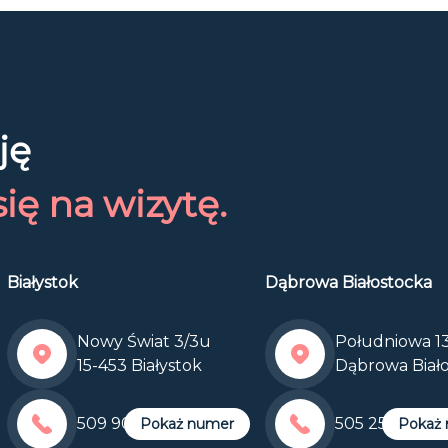
ję
ię na wizytę.
Białystok
Dąbrowa Białostocka
Nowy Świat 3/3u
Południowa 13
15-453 Białystok
Dąbrowa Biał
509 900 905
505 255 600
Pokaż numer
Pokaż